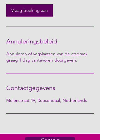
i
n
Vraag boeking aan
.
Annuleringsbeleid
Annuleren of verplaatsen van de afspraak
graag 1 dag vantevoren doorgeven.
Contactgegevens
Molenstraat 49, Roosendaal, Netherlands
Ga terug