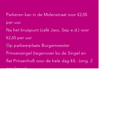
Parkeren kan in de Molenstraat voor €2,05
per uur.
Na het kruispunt (café Jaxx, Sep e.d.) voor
€2,65 per uur.
Op parkeerplaats Burgemeester
Prinsensingel (tegenover bs de Singel en
flat Prinsenhof) voor de hele dag €4,- (ong. 2
min lopen).
Openingstijden