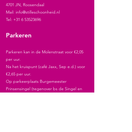
4701 JN, Roosendaal
Mail:
info@stilleschoonheid.nl
Tel:
+31 6 53523696
Parkeren
Parkeren kan in de Molenstraat voor €2,05
per uur.
Na het kruispunt (café Jaxx, Sep e.d.) voor
€2,65 per uur.
Op parkeerplaats Burgemeester
Prinsensingel (tegenover bs de Singel en
flat Prinsenhof) voor de hele dag €4,- (ong. 2
min lopen).