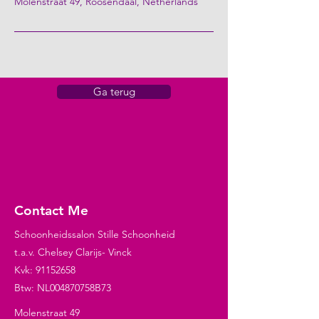
Molenstraat 49, Roosendaal, Netherlands
Ga terug
Contact Me
Schoonheidssalon Stille Schoonheid
t.a.v. Chelsey Clarijs- Vinck
Kvk:
91152658
Btw: NL004870758B73
Molenstraat 49