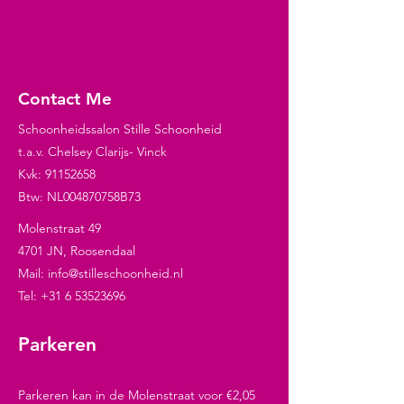
Contact Me
Schoonheidssalon Stille Schoonheid
t.a.v. Chelsey Clarijs- Vinck
Kvk:
91152658
Btw: NL004870758B73
Molenstraat 49
4701 JN, Roosendaal
Mail:
info@stilleschoonheid.nl
Tel:
+31 6 53523696
Parkeren
Parkeren kan in de Molenstraat voor €2,05