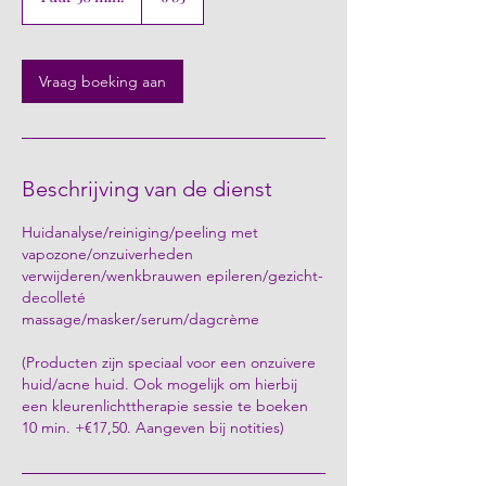
u
u
3
0
Vraag boeking aan
m
i
n
.
Beschrijving van de dienst
Huidanalyse/reiniging/peeling met
vapozone/onzuiverheden
verwijderen/wenkbrauwen epileren/gezicht-
decolleté
massage/masker/serum/dagcrème
(Producten zijn speciaal voor een onzuivere
huid/acne huid. Ook mogelijk om hierbij
een kleurenlichttherapie sessie te boeken
10 min. +€17,50. Aangeven bij notities)