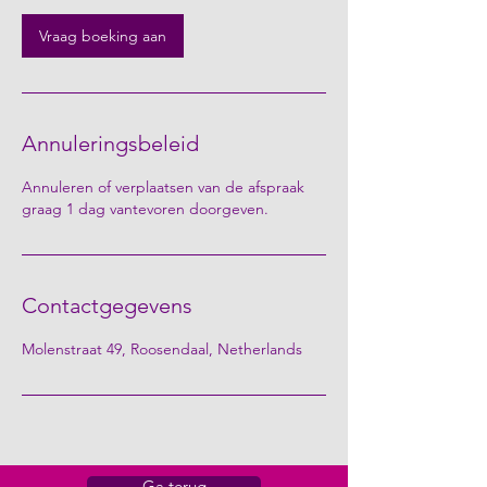
i
n
Vraag boeking aan
.
Annuleringsbeleid
Annuleren of verplaatsen van de afspraak
graag 1 dag vantevoren doorgeven.
Contactgegevens
Molenstraat 49, Roosendaal, Netherlands
Ga terug