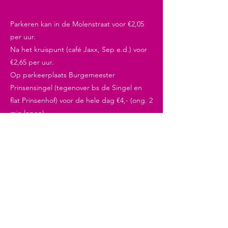
Parkeren kan in de Molenstraat voor €2,05
per uur.
Na het kruispunt (café Jaxx, Sep e.d.) voor
€2,65 per uur.
Op parkeerplaats Burgemeester
Prinsensingel (tegenover bs de Singel en
flat Prinsenhof) voor de hele dag €4,- (ong. 2
min lopen).
Openingstijden