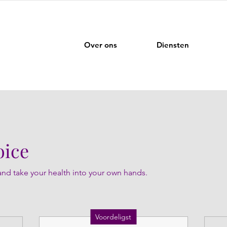
Over ons
Diensten
oice
nd take your health into your own hands.
Voordeligst