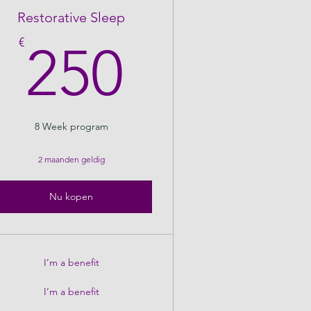
Restorative Sleep
€
250€
€
250
8 Week program
2 maanden geldig
Nu kopen
I’m a benefit
I’m a benefit