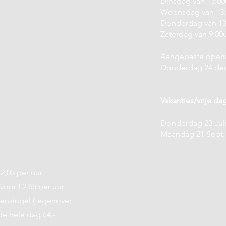
Dinsdag van 13:00u
Woensdag van 13:0
Donderdag van 13:
Zaterdag van 9:00u
Aangepaste openi
Donderdag 24 dec 
Vakanties/vrije da
Donderdag 23 Juli
Maandag 21 Sept.
2,05 per uur.
 voor €2,65 per uur.
ensingel (tegenover
de hele dag €4,-