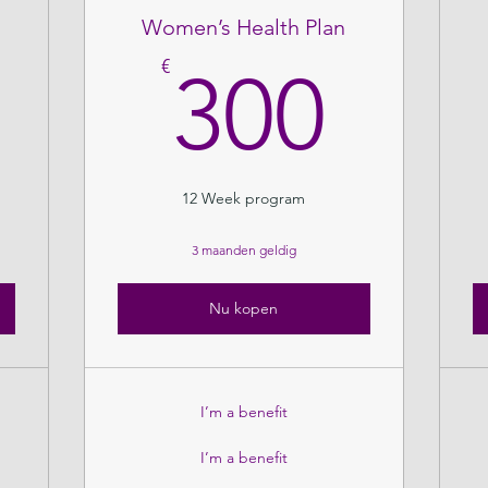
Women’s Health Plan
250€
300
€
300
12 Week program
3 maanden geldig
Nu kopen
I’m a benefit
I’m a benefit