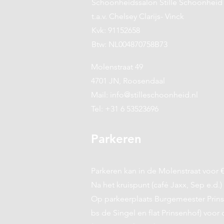
Schoonheidssalon Stille Schoonheid
t.a.v. Chelsey Clarijs- Vinck
Kvk: 91152658
Btw: NL004870758B73
Molenstraat 49
4701 JN, Roosendaal
Mail:
info@stilleschoonheid.nl
Tel: +31 6 53523696
Parkeren
Parkeren kan in de Molenstraat voor €
Na het kruispunt (café Jaxx, Sep e.d.)
Op parkeerplaats Burgemeester Prins
bs de Singel en flat Prinsenhof) voor 