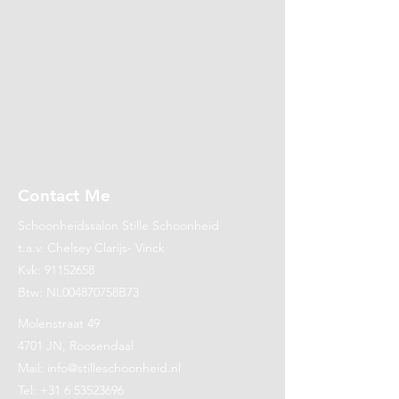
Contact Me
Schoonheidssalon Stille Schoonheid
t.a.v. Chelsey Clarijs- Vinck
Kvk:
91152658
Btw: NL004870758B73
Molenstraat 49
4701 JN, Roosendaal
Mail:
info@stilleschoonheid.nl
Tel:
+31 6 53523696