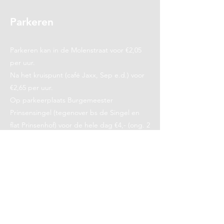
Parkeren
Parkeren kan in de Molenstraat voor €2,05
per uur.
Na het kruispunt (café Jaxx, Sep e.d.) voor
€2,65 per uur.
Op parkeerplaats Burgemeester
Prinsensingel (tegenover bs de Singel en
flat Prinsenhof) voor de hele dag €4,- (ong. 2
min lopen).