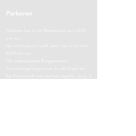
Parkeren
Parkeren kan in de Molenstraat voor €2,05
per uur.
Na het kruispunt (café Jaxx, Sep e.d.) voor
€2,65 per uur.
Op parkeerplaats Burgemeester
Prinsensingel (tegenover bs de Singel en
flat Prinsenhof) voor de hele dag €4,- (ong. 2
min lopen).