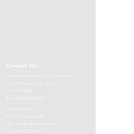
Contact Me
Schoonheidssalon Stille Schoonheid
t.a.v. Chelsey Clarijs- Vinck
Kvk:
91152658
Btw: NL004870758B73
Molenstraat 49
4701 JN, Roosendaal
Mail:
info@stilleschoonheid.nl
Tel:
+31 6 53523696